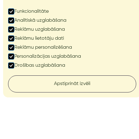
Funkcionalitāte
Póngase en contacto con nosotros
Analītiskā uzglabāšana
Póngase en contacto con nosotros
Reklāmu uzglabāšana
Por el momento no hay artículos todavía.
Reklāmu lietotāju dati
Reklāmu personalizēšana
Personalizācijas uzglabāšana
Drošības uzglabāšana
Apstiprināt izvēli