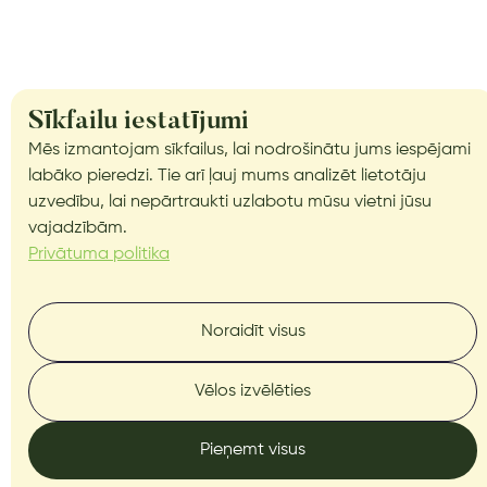
Sīkfailu iestatījumi
Mēs izmantojam sīkfailus, lai nodrošinātu jums iespējami
labāko pieredzi. Tie arī ļauj mums analizēt lietotāju
uzvedību, lai nepārtraukti uzlabotu mūsu vietni jūsu
vajadzībām.
Privātuma politika
Noraidīt visus
NUESTROS ARTÍCULOS
Vēlos izvēlēties
Innovaciones que crecen
Pieņemt visus
con la cosecha