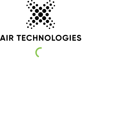
Droonid
Autopiloot
Tehnoloo
põllumaj
Küsi Demo