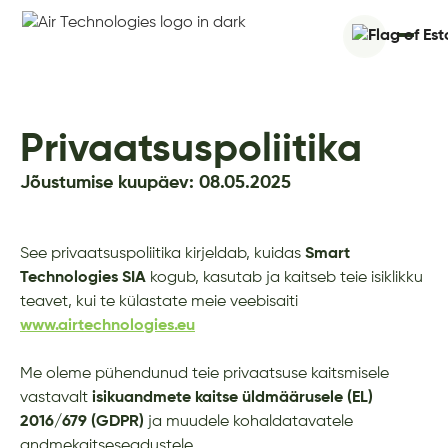
Privaatsuspoliitika
Jõustumise kuupäev: 08.05.2025
See privaatsuspoliitika kirjeldab, kuidas
Smart
Technologies SIA
kogub, kasutab ja kaitseb teie isiklikku
teavet, kui te külastate meie veebisaiti
www.airtechnologies.eu
Me oleme pühendunud teie privaatsuse kaitsmisele
vastavalt
isikuandmete kaitse üldmäärusele (EL)
2016/679 (GDPR)
ja muudele kohaldatavatele
andmekaitseseadustele.