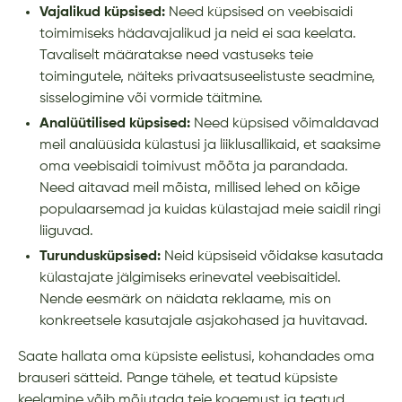
Vajalikud küpsised:
Need küpsised on veebisaidi
toimimiseks hädavajalikud ja neid ei saa keelata.
Tavaliselt määratakse need vastuseks teie
toimingutele, näiteks privaatsuseelistuste seadmine,
sisselogimine või vormide täitmine.
Analüütilised küpsised:
Need küpsised võimaldavad
meil analüüsida külastusi ja liiklusallikaid, et saaksime
oma veebisaidi toimivust mõõta ja parandada.
Need aitavad meil mõista, millised lehed on kõige
populaarsemad ja kuidas külastajad meie saidil ringi
liiguvad.
Turundusküpsised:
Neid küpsiseid võidakse kasutada
külastajate jälgimiseks erinevatel veebisaitidel.
Nende eesmärk on näidata reklaame, mis on
konkreetsele kasutajale asjakohased ja huvitavad.
Saate hallata oma küpsiste eelistusi, kohandades oma
brauseri sätteid. Pange tähele, et teatud küpsiste
keelamine võib mõjutada teie kogemust ja teatud