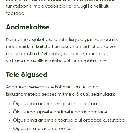
funktsioonid meie veebisaidil ei pruugi korralikult
töötada.
Andmekaitse
Kasutame asjakohaseid tehnilisi ja organisatsioonilisi
meetmeid, et kaitsta teie isikuandmeid juhusliku või
ebaseadusliku hävitamise, kadumise, muutmise,
volitamata avalikustamise või juurdepääsu eest.
Teie õigused
Andmekaitseseaduste kohaselt on teil oma
isikuandmetega seoses mitmeid õigusi, sealhulgas:
Õigus oma andmetele juurde pääseda
Õigus ebatäpsete andmete parandamisele
Õigus oma andmeid teatud olukordades kustutada
Õigus piirata andmetöötlust