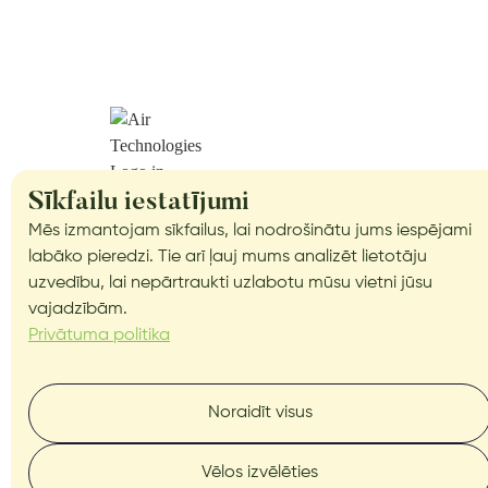
Sīkfailu iestatījumi
Mēs izmantojam sīkfailus, lai nodrošinātu jums iespējami
labāko pieredzi. Tie arī ļauj mums analizēt lietotāju
uzvedību, lai nepārtraukti uzlabotu mūsu vietni jūsu
Droonid
vajadzībām.
Privātuma politika
Autopiloot
Dokkimisjaamad
Noraidīt visus
Meist
Vēlos izvēlēties
Teenused