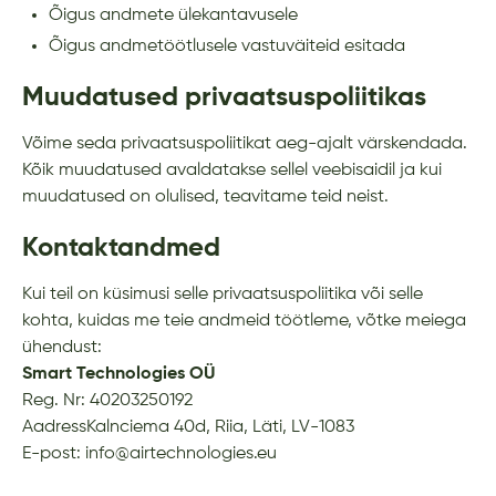
Õigus andmete ülekantavusele
Õigus andmetöötlusele vastuväiteid esitada
Muudatused privaatsuspoliitikas
Võime seda privaatsuspoliitikat aeg-ajalt värskendada.
Kõik muudatused avaldatakse sellel veebisaidil ja kui
muudatused on olulised, teavitame teid neist.
Kontaktandmed
Kui teil on küsimusi selle privaatsuspoliitika või selle
kohta, kuidas me teie andmeid töötleme, võtke meiega
ühendust:
Smart Technologies OÜ
Reg. Nr: 40203250192
AadressKalnciema 40d, Riia, Läti, LV-1083
E-post: info@airtechnologies.eu