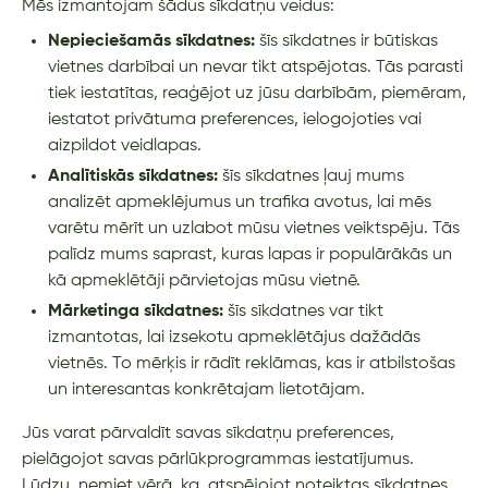
Mēs izmantojam šādus sīkdatņu veidus:
Nepieciešamās sīkdatnes:
šīs sīkdatnes ir būtiskas
vietnes darbībai un nevar tikt atspējotas. Tās parasti
tiek iestatītas, reaģējot uz jūsu darbībām, piemēram,
iestatot privātuma preferences, ielogojoties vai
aizpildot veidlapas.
Analītiskās sīkdatnes:
šīs sīkdatnes ļauj mums
analizēt apmeklējumus un trafika avotus, lai mēs
varētu mērīt un uzlabot mūsu vietnes veiktspēju. Tās
palīdz mums saprast, kuras lapas ir populārākās un
kā apmeklētāji pārvietojas mūsu vietnē.
Mārketinga sīkdatnes:
šīs sīkdatnes var tikt
izmantotas, lai izsekotu apmeklētājus dažādās
vietnēs. To mērķis ir rādīt reklāmas, kas ir atbilstošas
un interesantas konkrētajam lietotājam.
Jūs varat pārvaldīt savas sīkdatņu preferences,
pielāgojot savas pārlūkprogrammas iestatījumus.
Lūdzu, ņemiet vērā, ka, atspējojot noteiktas sīkdatnes,