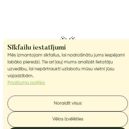
Sīkfailu iestatījumi
Mēs izmantojam sīkfailus, lai nodrošinātu jums iespējami
labāko pieredzi. Tie arī ļauj mums analizēt lietotāju
uzvedību, lai nepārtraukti uzlabotu mūsu vietni jūsu
vajadzībām.
Privātuma politika
Droni
Autopiloti
Noraidīt visus
Dokstacijas
Vēlos izvēlēties
Par mums