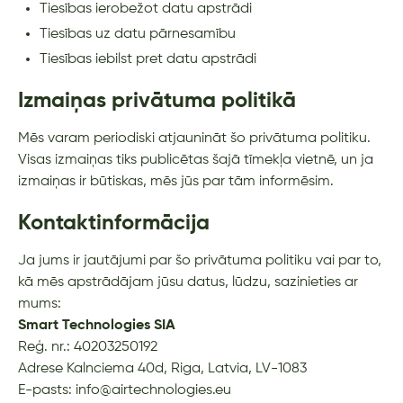
Tiesības ierobežot datu apstrādi
Tiesības uz datu pārnesamību
Tiesības iebilst pret datu apstrādi
Izmaiņas privātuma politikā
Mēs varam periodiski atjaunināt šo privātuma politiku.
Visas izmaiņas tiks publicētas šajā tīmekļa vietnē, un ja
izmaiņas ir būtiskas, mēs jūs par tām informēsim.
Kontaktinformācija
Ja jums ir jautājumi par šo privātuma politiku vai par to,
kā mēs apstrādājam jūsu datus, lūdzu, sazinieties ar
mums:
Smart Technologies SIA
Reģ. nr.: 40203250192
Adrese Kalnciema 40d, Riga, Latvia, LV-1083
E-pasts: info@airtechnologies.eu